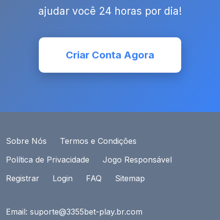
ajudar você 24 horas por dia!
Criar Conta Agora
Sobre Nós
Termos e Condições
Política de Privacidade
Jogo Responsável
Registrar
Login
FAQ
Sitemap
Email:
suporte@3355bet-play.br.com