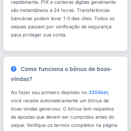
rapidamente. PIX e carteiras digitais geralmente
são instantâneos a 24 horas. Transferências
bancárias podem levar 1-3 dias úteis. Todos os
saques passam por verificação de segurança
para proteger sua conta.
Como funciona o bônus de boas-
vindas?
Ao fazer seu primeiro depósito no
3355bet
,
você recebe automaticamente um bônus de
boas-vindas generoso. O bônus tem requisitos
de apostas que devem ser cumpridos antes do
saque. Verifique os termos completos na página