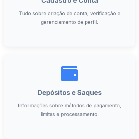
Cadastro e Conta
Tudo sobre criação de conta, verificação e
gerenciamento de perfil.
Depósitos e Saques
Informações sobre métodos de pagamento,
limites e processamento.