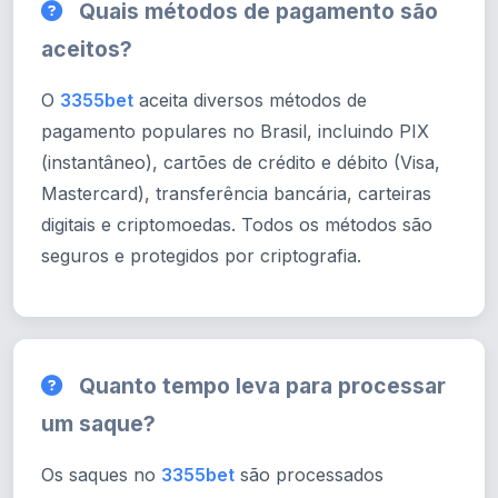
Quais métodos de pagamento são
aceitos?
O
3355bet
aceita diversos métodos de
pagamento populares no Brasil, incluindo PIX
(instantâneo), cartões de crédito e débito (Visa,
Mastercard), transferência bancária, carteiras
digitais e criptomoedas. Todos os métodos são
seguros e protegidos por criptografia.
Quanto tempo leva para processar
um saque?
Os saques no
3355bet
são processados