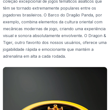
coleção excepcional de jogos temáticos asiáticos que
têm se tornado extremamente populares entre os
jogadores brasileiros. O Barco do Dragão Panda, por
exemplo, combina elementos da cultura oriental com
mecânicas modernas de jogo, criando uma experiência
visual e sonora absolutamente envolvente. O Dragon &
Tiger, outro favorito dos nossos usuários, oferece uma
jogabilidade rápida e emocionante que mantém a
adrenalina em alta a cada rodada.