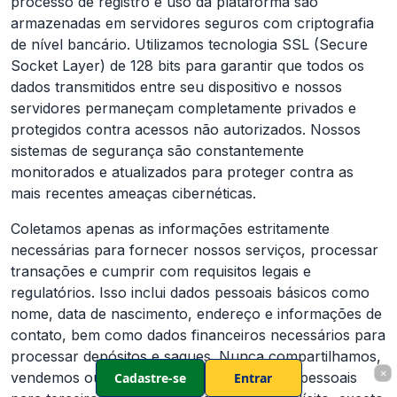
processo de registro e uso da plataforma são
armazenadas em servidores seguros com criptografia
de nível bancário. Utilizamos tecnologia SSL (Secure
Socket Layer) de 128 bits para garantir que todos os
dados transmitidos entre seu dispositivo e nossos
servidores permaneçam completamente privados e
protegidos contra acessos não autorizados. Nossos
sistemas de segurança são constantemente
monitorados e atualizados para proteger contra as
mais recentes ameaças cibernéticas.
Coletamos apenas as informações estritamente
necessárias para fornecer nossos serviços, processar
transações e cumprir com requisitos legais e
regulatórios. Isso inclui dados pessoais básicos como
nome, data de nascimento, endereço e informações de
contato, bem como dados financeiros necessários para
processar depósitos e saques. Nunca compartilhamos,
×
vendemos ou alugamos suas informações pessoais
Cadastre-se
Entrar