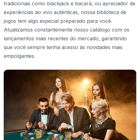
tradicionais como blackjack e bacará, ou apreciador de
experiências ao vivo autênticas, nossa biblioteca de
jogos tem algo especial preparado para você.
Atualizamos constantemente nosso catálogo com os
lançamentos mais recentes do mercado, garantindo
que você sempre tenha acesso às novidades mais
empolgantes.