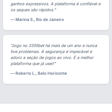
ganhos expressivos. A plataforma é confiável e
os saques são rápidos."
— Marina S., Rio de Janeiro
"Jogo no 3355bet há mais de um ano e nunca
tive problemas. A segurança é impecável e
adoro a seção de jogos ao vivo. É a melhor
plataforma que já usei!"
— Roberto L., Belo Horizonte