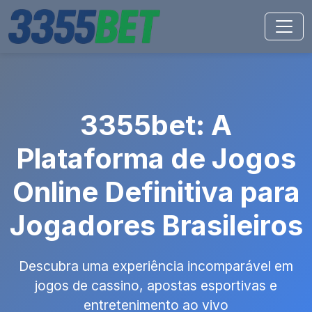
3355bet: A
Plataforma de Jogos
Online Definitiva para
Jogadores Brasileiros
Descubra uma experiência incomparável em
jogos de cassino, apostas esportivas e
entretenimento ao vivo