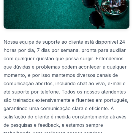
Nossa equipe de suporte ao cliente está disponível 24
horas por dia, 7 dias por semana, pronta para auxiliar
com qualquer questão que possa surgir. Entendemos
que dúvidas e problemas podem acontecer a qualquer
momento, e por isso mantemos diversos canais de
comunicação abertos, incluindo chat ao vivo, e-mail e
até suporte por telefone. Todos os nossos atendentes
são treinados extensivamente e fluentes em português,
garantindo uma comunicação clara e eficiente. A
satisfação do cliente é medida constantemente através
de pesquisas e feedback, e estamos sempre