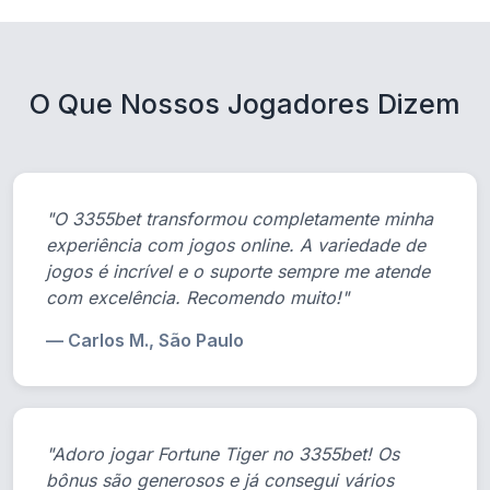
O Que Nossos Jogadores Dizem
"O 3355bet transformou completamente minha
experiência com jogos online. A variedade de
jogos é incrível e o suporte sempre me atende
com excelência. Recomendo muito!"
— Carlos M., São Paulo
"Adoro jogar Fortune Tiger no 3355bet! Os
bônus são generosos e já consegui vários