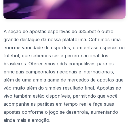
A seção de apostas esportivas do 3355bet é outro
grande destaque da nossa plataforma. Cobrimos uma
enorme variedade de esportes, com ênfase especial no
futebol, que sabemos ser a paixão nacional dos
brasileiros. Oferecemos odds competitivas para os
principais campeonatos nacionais e internacionais,
além de uma ampla gama de mercados de apostas que
vão muito além do simples resultado final. Apostas ao
vivo também estão disponíveis, permitindo que você
acompanhe as partidas em tempo real e faça suas
apostas conforme o jogo se desenrola, aumentando
ainda mais a emoção.