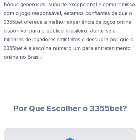
bônus generosos, suporte excepcional e compromisso
com o jogo responsável, estamos confiantes de que o
3355bet oferece a melhor experiência de jogos online
disponível para o público brasileiro. Junte-se a
milhares de jogadores satisfeitos e descubra por que o
3355bet é a escolha número um para entretenimento
online no Brasil.
Por Que Escolher o 3355bet?