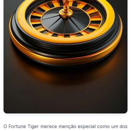
O Fortune Tiger merece menção especial como um dos